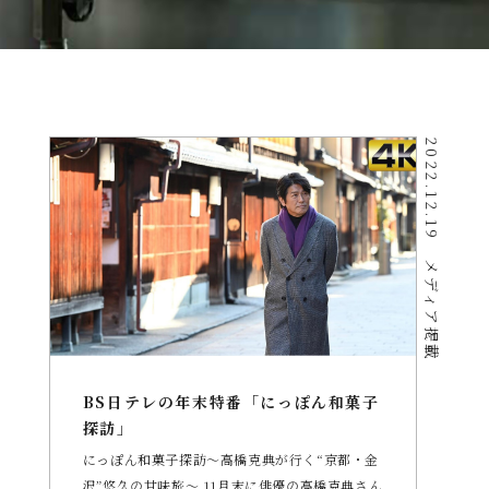
お問い合わせ
2022.12.19
メディア掲載
オンラインショップ
BS日テレの年末特番「にっぽん和菓子
探訪」
にっぽん和菓子探訪～高橋克典が行く“京都・金
沢”悠久の甘味旅～ 11月末に俳優の高橋克典さん