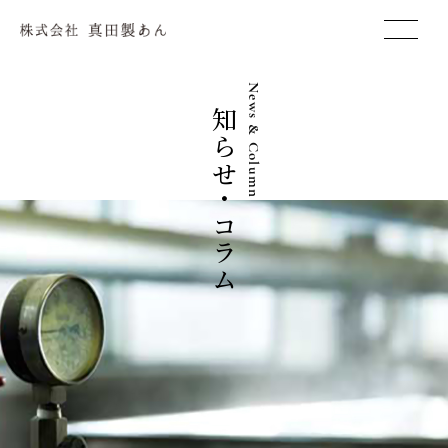
株式会社 真田製あん
お知らせ・コラム
News & Column
真田製あんについて
私たちのこだわり
あんの真田の製品
SANADAの製品（OEM）
事例のご紹介
お知らせ・コラム