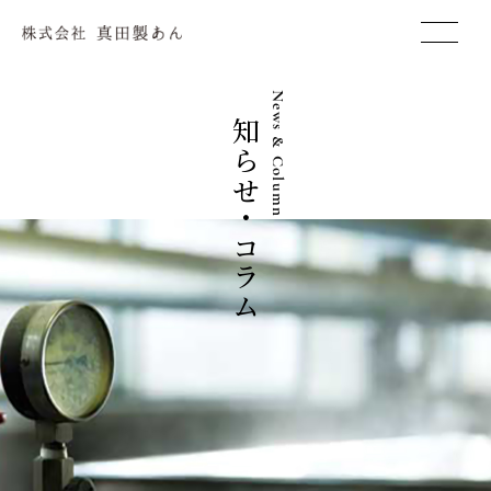
株式会社 真田製あん
お知らせ・コラム
News & Column
真田製あんについて
私たちのこだわり
あんの真田の製品
SANADAの製品（OEM）
事例のご紹介
お知らせ・コラム