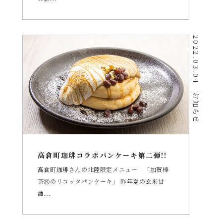
2022.03.04
お知らせ
高倉町珈琲コラボパンケーキ第二弾!!
高倉町珈琲さんの北陸限定メニュー 「加賀棒
茶Ⓡのリコッタパンケーキ」 昨年夏の玄米甘
酒...